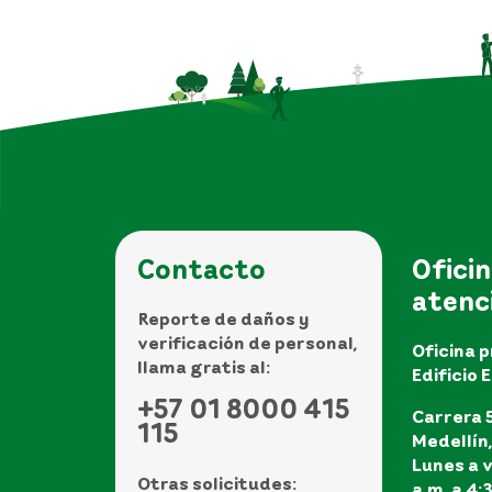
Contacto
Oficin
atenc
Reporte de daños y
verificación de personal,
Oficina p
llama gratis al:
Edificio 
+57 01 8000 415
Carrera 5
115
Medellín
Lunes a v
Otras solicitudes:
a.m. a 4: