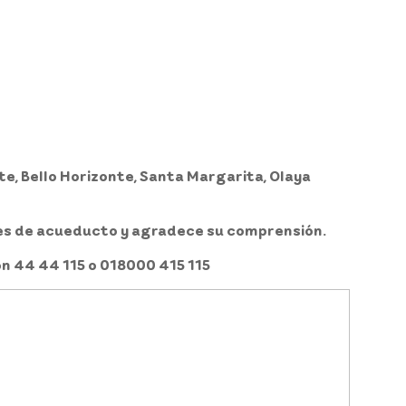
nte, Bello Horizonte, Santa Margarita, Olaya
nes de acueducto y agradece su comprensión.
ón 44 44 115 o 018000 415 115