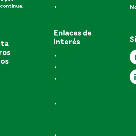
continua.
No
Consulta de
radicados
s los canales
no
ón al público
Enlaces de
S
interés
uta
ros
Acerca de nosotros
ios
Grupo EPM
 del Agua EPM
Entidades
reguladoras de
teca EPM
servicios públicos
ción EPM
Sistema de
 Unidades de
información y
rticulada
Gestión del Empleo
Público SIGEP
os EPM
Gobierno Digital