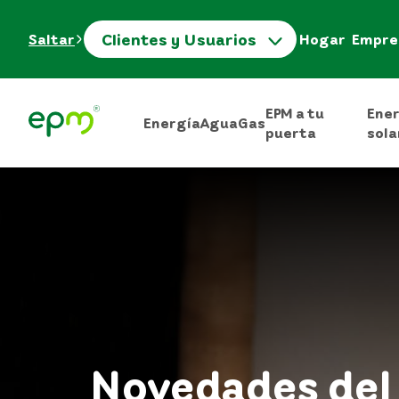
Clientes y Usuarios
Saltar
Hogar
Empre
EPM a tu
Ene
Energía
Agua
Gas
puerta
sola
Novedades del 