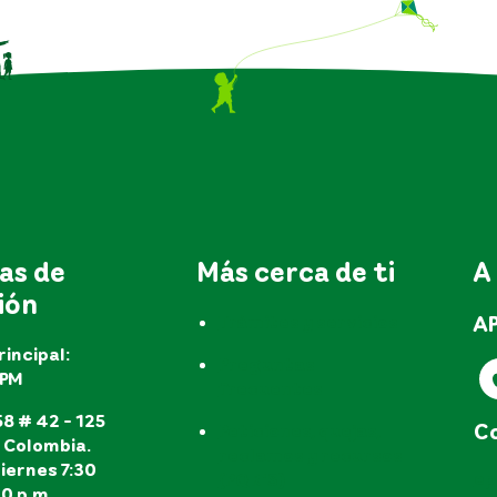
as de
Más cerca de ti
A
ión
A
Trámites y servicios
rincipal:
Preguntas
EPM
frecuentes
8 # 42 - 125
Co
Peticiones, quejas,
, Colombia.
reclamos y recursos
iernes 7:30
e
(PQR'S)
30 p.m.