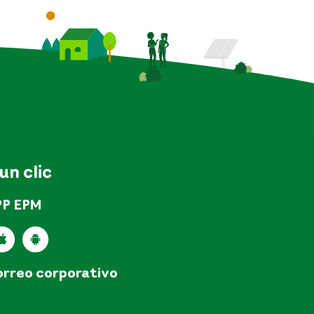
 un clic
PP EPM
rreo corporativo
pm@epm.com.co