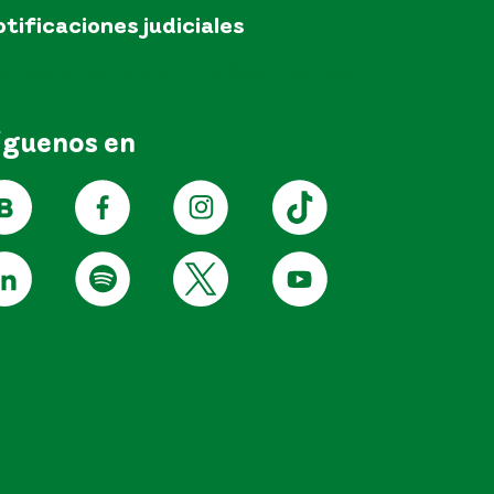
tificaciones judiciales
tificacionesjudicialesEPM@epm.com.co
íguenos en