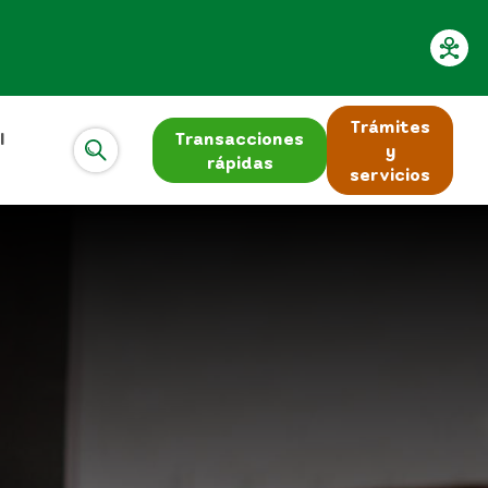
Trámites
l
Transacciones
y
rápidas
servicios