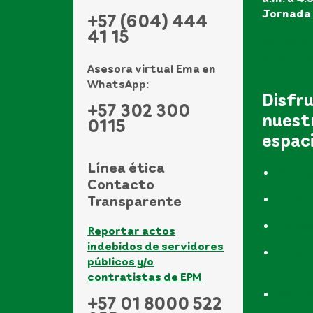
Jornada 
+57 (604) 444
41 15
Ver todo
de atenci
Asesora virtual Ema en
WhatsApp:
Disfr
+57 302 300
nuest
0115
espac
Línea ética
Museo
Contacto
Biblio
Transparente
Funda
Reportar actos
indebidos de servidores
UVAs -
públicos y/o
vida a
contratistas de EPM
Event
+57 01 8000 522