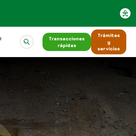
Trámites
l
Transacciones
y
rápidas
servicios