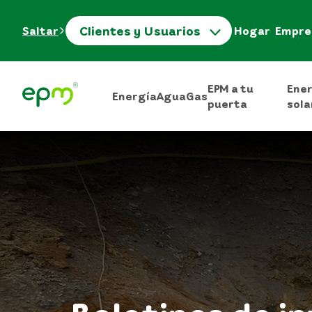
Clientes y Usuarios
Saltar
Hogar
Empre
EPM a tu
Ene
Energía
Agua
Gas
puerta
sola