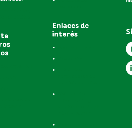
No
Consulta de
radicados
s los canales
no
ón al público
Enlaces de
S
interés
uta
ros
Acerca de nosotros
ios
Grupo EPM
 del Agua EPM
Entidades
reguladoras de
teca EPM
servicios públicos
ción EPM
Sistema de
 Unidades de
información y
rticulada
Gestión del Empleo
Público SIGEP
os EPM
Gobierno Digital