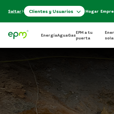
Clientes y Usuarios
Saltar
Hogar
Empre
EPM a tu
Ene
Energía
Agua
Gas
puerta
sola