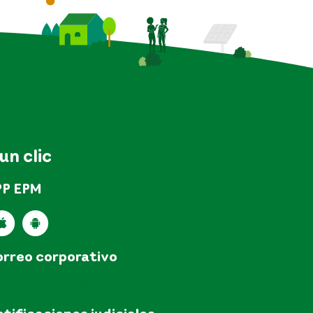
 un clic
PP EPM
rreo corporativo
pm@epm.com.co