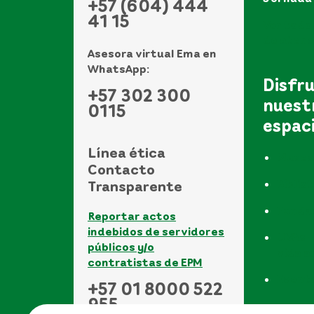
+57 (604) 444
41 15
Ver todo
de atenci
Asesora virtual Ema en
WhatsApp:
Disfr
+57 302 300
nuest
0115
espac
Línea ética
Museo
Contacto
Biblio
Transparente
Funda
Reportar actos
indebidos de servidores
UVAs -
públicos y/o
vida a
contratistas de EPM
Event
+57 01 8000 522
955