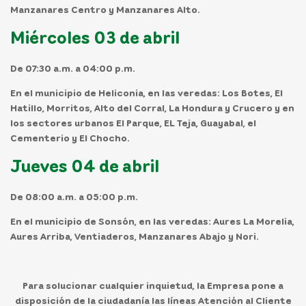
Manzanares Centro y Manzanares Alto.
Miércoles 03 de abril
De 07:30 a.m. a 04:00 p.m.
En el
municipio
de
Heliconia,
en las veredas: Los Botes, El
Hatillo, Morritos, Alto del Corral, La Hondura y Crucero y en
los sectores urbanos El Parque, EL Teja, Guayabal, el
Cementerio y El Chocho.
Jueves 04 de abril
De 08:00 a.m. a 05:00 p.m.
En el
municipio
de
Sonsón,
en las veredas: Aures La Morelia,
Aures Arriba, Ventiaderos, Manzanares Abajo y Nori.
Para solucionar cualquier inquietud, la Empresa pone a
disposición de la ciudadanía las líneas Atención al Cliente