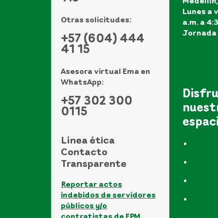
Medellín
Lunes a v
Otras solicitudes:
a.m. a 4:
Jornada 
+57 (604) 444
41 15
Ver todo
de atenci
Asesora virtual Ema en
WhatsApp:
Disfr
+57 302 300
nuest
0115
espac
Línea ética
Museo
Contacto
Biblio
Transparente
Funda
Reportar actos
indebidos de servidores
UVAs -
públicos y/o
vida a
contratistas de EPM