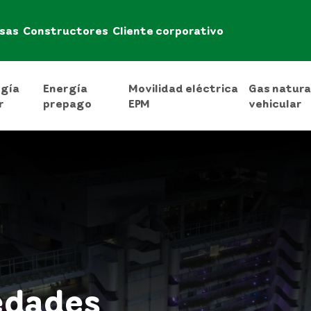
sas
Constructores
Cliente corporativo
rgía
Energía
Movilidad eléctrica
Gas natura
r
prepago
EPM
vehicular
edades