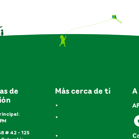
as de
Más cerca de ti
A
ión
A
Trámites y servicios
rincipal:
Preguntas
EPM
frecuentes
8 # 42 - 125
Co
Peticiones, quejas,