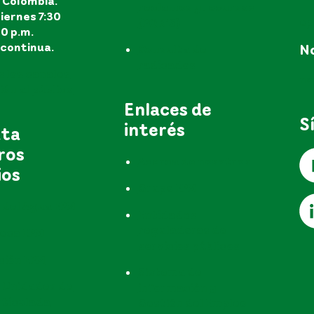
, Colombia.
reclamos y recursos
iernes 7:30
e
(PQR'S)
30 p.m.
continua.
No
Consulta de
radicados
s los canales
no
ón al público
Enlaces de
S
interés
uta
ros
Acerca de nosotros
ios
Grupo EPM
 del Agua EPM
Entidades
reguladoras de
teca EPM
servicios públicos
ción EPM
Sistema de
 Unidades de
información y
rticulada
Gestión del Empleo