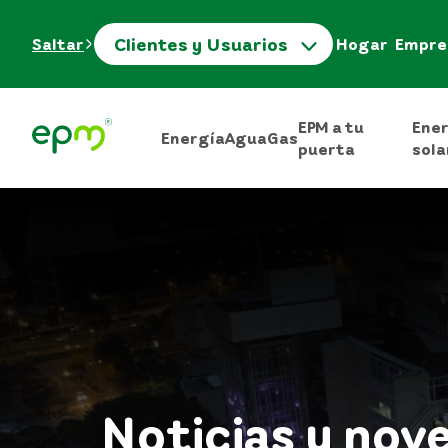
Clientes y Usuarios
Saltar
Hogar
Empre
EPM a tu
Ene
Energía
Agua
Gas
puerta
sola
Noticias y nov