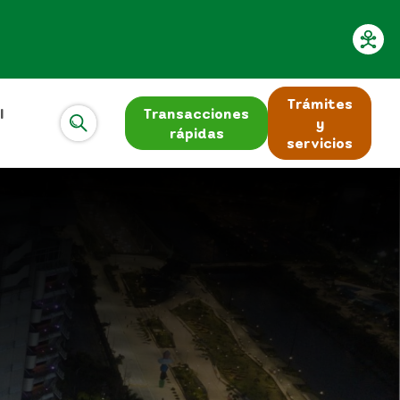
Trámites
l
Transacciones
y
rápidas
servicios