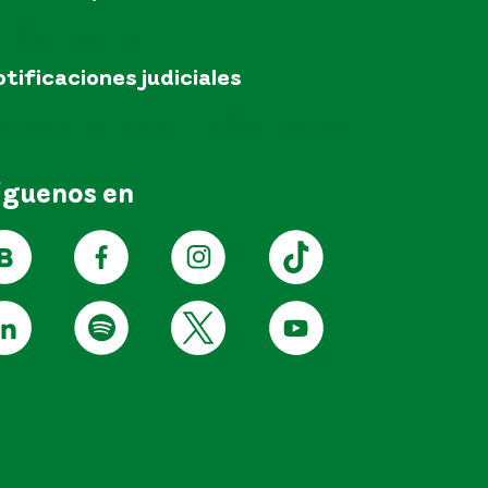
pm@epm.com.co
tificaciones judiciales
tificacionesjudicialesEPM@epm.com.co
íguenos en