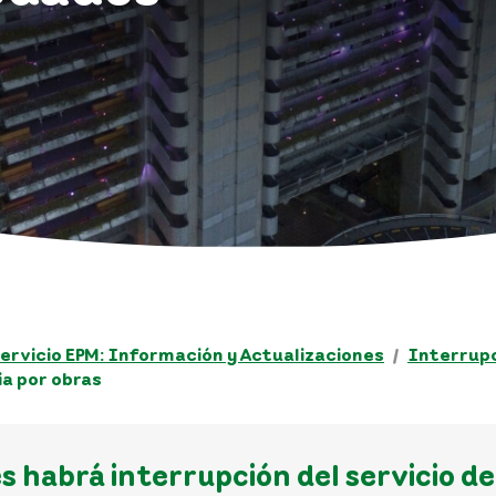
ervicio EPM: Información y Actualizaciones
Interrupc
ia por obras
 habrá interrupción del servicio de