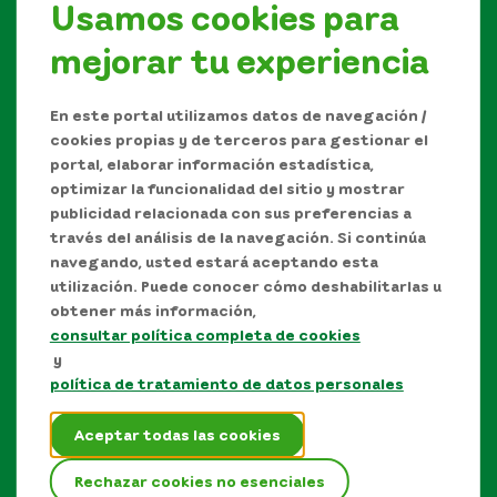
Usamos cookies para
mejorar tu experiencia
Síguenos en
En este portal utilizamos datos de navegación /
cookies propias y de terceros para gestionar el
portal, elaborar información estadística,
optimizar la funcionalidad del sitio y mostrar
publicidad relacionada con sus preferencias a
través del análisis de la navegación. Si continúa
navegando, usted estará aceptando esta
utilización. Puede conocer cómo deshabilitarlas u
obtener más información,
consultar política completa de cookies
Manual de Derechos de Autor y/o autorización de
y
uso sobre los contenidos
política de tratamiento de datos personales
Política de protección de datos personales
Aceptar todas las cookies
Términos y condiciones del sitio
Rechazar cookies no esenciales
Mapa del sitio