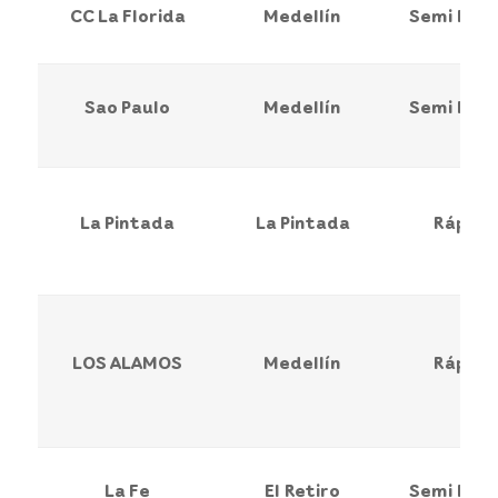
CC La Florida
Medellín
Semi Ráp
Sao Paulo
Medellín
Semi Ráp
La Pintada
La Pintada
Rápida
LOS ALAMOS
Medellín
Rápida
La Fe
El Retiro
Semi Ráp