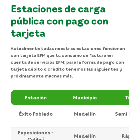
Estaciones de carga
pública con pago con
tarjeta
Actualmente todas nuestras estaciones funcionan
con tarjeta EPM que tu consumo se factura en
cuenta de servicios EPM; para la forma de pago con
tarjeta débito o crédito tenemos las siguientes y
próximamente muchas más.
Tipo
Municipio
Estación
Éxito Poblado
Medellín
Semi Ráp
Exposiciones -
Medellín
Rápida
Colibrí